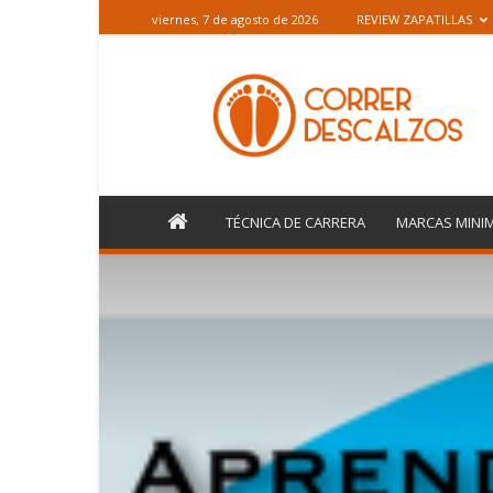
viernes, 7 de agosto de 2026
REVIEW ZAPATILLAS
CorrerDescalzos.es
TÉCNICA DE CARRERA
MARCAS MINIM