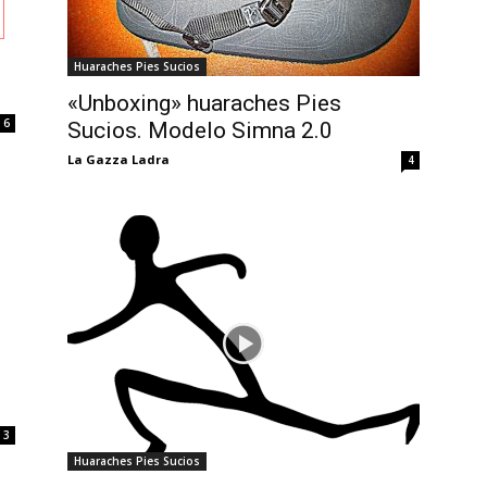
Huaraches Pies Sucios
«Unboxing» huaraches Pies
6
Sucios. Modelo Simna 2.0
La Gazza Ladra
4
3
Huaraches Pies Sucios