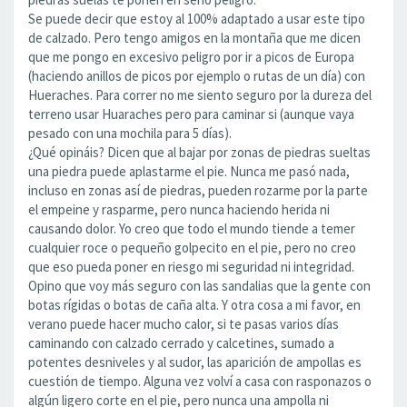
Se puede decir que estoy al 100% adaptado a usar este tipo
de calzado. Pero tengo amigos en la montaña que me dicen
que me pongo en excesivo peligro por ir a picos de Europa
(haciendo anillos de picos por ejemplo o rutas de un día) con
Hueraches. Para correr no me siento seguro por la dureza del
terreno usar Huaraches pero para caminar si (aunque vaya
pesado con una mochila para 5 días).
¿Qué opináis? Dicen que al bajar por zonas de piedras sueltas
una piedra puede aplastarme el pie. Nunca me pasó nada,
incluso en zonas así de piedras, pueden rozarme por la parte
el empeine y rasparme, pero nunca haciendo herida ni
causando dolor. Yo creo que todo el mundo tiende a temer
cualquier roce o pequeño golpecito en el pie, pero no creo
que eso pueda poner en riesgo mi seguridad ni integridad.
Opino que voy más seguro con las sandalias que la gente con
botas rígidas o botas de caña alta. Y otra cosa a mi favor, en
verano puede hacer mucho calor, si te pasas varios días
caminando con calzado cerrado y calcetines, sumado a
potentes desniveles y al sudor, las aparición de ampollas es
cuestión de tiempo. Alguna vez volví a casa con rasponazos o
algún ligero corte en el pie, pero nunca una ampolla ni