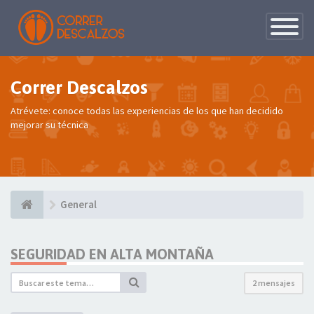
Conmutac
de
Navegaci
Correr Descalzos
Atrévete: conoce todas las experiencias de los que han decidido
mejorar su técnica
General
SEGURIDAD EN ALTA MONTAÑA
2 mensajes