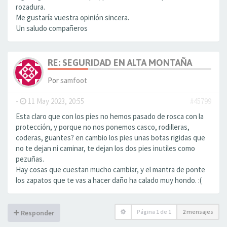
rozadura.
Me gustaría vuestra opinión sincera.
Un saludo compañeros
RE: SEGURIDAD EN ALTA MONTAÑA
Por
samfoot
-
11 May 2023, 20:55
#45799
Esta claro que con los pies no hemos pasado de rosca con la
protección, y porque no nos ponemos casco, rodilleras,
coderas, guantes? en cambio los pies unas botas rigidas que
no te dejan ni caminar, te dejan los dos pies inutiles como
pezuñas.
Hay cosas que cuestan mucho cambiar, y el mantra de ponte
los zapatos que te vas a hacer daño ha calado muy hondo. :(
Página
1
de
1
2 mensajes
Responder