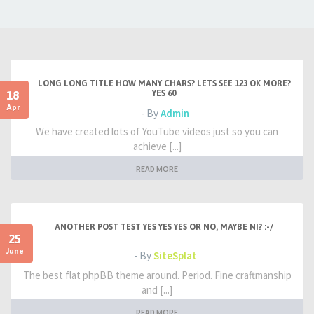
LONG LONG TITLE HOW MANY CHARS? LETS SEE 123 OK MORE?
18
YES 60
Apr
- By
Admin
We have created lots of YouTube videos just so you can
achieve [...]
READ MORE
ANOTHER POST TEST YES YES YES OR NO, MAYBE NI? :-/
25
June
- By
SiteSplat
The best flat phpBB theme around. Period. Fine craftmanship
and [...]
READ MORE