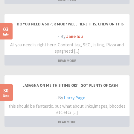
DO YOU NEED A SUPER MOD? WELL HERE IT IS. CHEW ON THIS
03
July
- By
Jane lou
All you need is right here. Content tag, SEO, listing, Pizza and
spaghetti [...]
READ MORE
LASAGNA ON ME THIS TIME OK? I GOT PLENTY OF CASH
30
Dec
- By
Larry Page
this should be fantastic. but what about links,images, bbcodes
etc etc? [...]
READ MORE