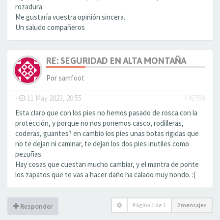
rozadura.
Me gustaría vuestra opinión sincera.
Un saludo compañeros
RE: SEGURIDAD EN ALTA MONTAÑA
Por
samfoot
-
11 May 2023, 20:55
#45799
Esta claro que con los pies no hemos pasado de rosca con la
protección, y porque no nos ponemos casco, rodilleras,
coderas, guantes? en cambio los pies unas botas rigidas que
no te dejan ni caminar, te dejan los dos pies inutiles como
pezuñas.
Hay cosas que cuestan mucho cambiar, y el mantra de ponte
los zapatos que te vas a hacer daño ha calado muy hondo. :(
Página
1
de
1
2 mensajes
Responder