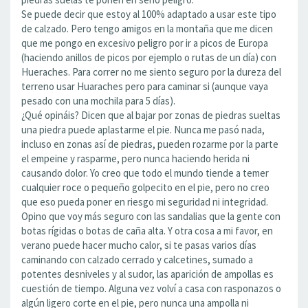
Se puede decir que estoy al 100% adaptado a usar este tipo
de calzado. Pero tengo amigos en la montaña que me dicen
que me pongo en excesivo peligro por ir a picos de Europa
(haciendo anillos de picos por ejemplo o rutas de un día) con
Hueraches. Para correr no me siento seguro por la dureza del
terreno usar Huaraches pero para caminar si (aunque vaya
pesado con una mochila para 5 días).
¿Qué opináis? Dicen que al bajar por zonas de piedras sueltas
una piedra puede aplastarme el pie. Nunca me pasó nada,
incluso en zonas así de piedras, pueden rozarme por la parte
el empeine y rasparme, pero nunca haciendo herida ni
causando dolor. Yo creo que todo el mundo tiende a temer
cualquier roce o pequeño golpecito en el pie, pero no creo
que eso pueda poner en riesgo mi seguridad ni integridad.
Opino que voy más seguro con las sandalias que la gente con
botas rígidas o botas de caña alta. Y otra cosa a mi favor, en
verano puede hacer mucho calor, si te pasas varios días
caminando con calzado cerrado y calcetines, sumado a
potentes desniveles y al sudor, las aparición de ampollas es
cuestión de tiempo. Alguna vez volví a casa con rasponazos o
algún ligero corte en el pie, pero nunca una ampolla ni