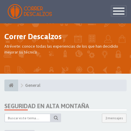
Conmutac
de
Navegaci
Correr Descalzos
Atrévete: conoce todas las experiencias de los que han decidido
mejorar su técnica
General
SEGURIDAD EN ALTA MONTAÑA
2 mensajes