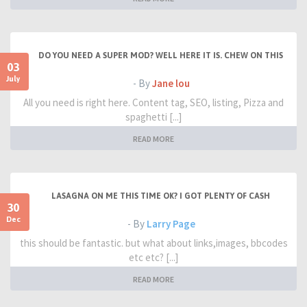
DO YOU NEED A SUPER MOD? WELL HERE IT IS. CHEW ON THIS
03
July
- By
Jane lou
All you need is right here. Content tag, SEO, listing, Pizza and
spaghetti [...]
READ MORE
LASAGNA ON ME THIS TIME OK? I GOT PLENTY OF CASH
30
Dec
- By
Larry Page
this should be fantastic. but what about links,images, bbcodes
etc etc? [...]
READ MORE