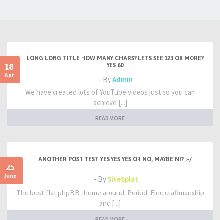
LONG LONG TITLE HOW MANY CHARS? LETS SEE 123 OK MORE?
18
YES 60
Apr
- By
Admin
We have created lots of YouTube videos just so you can
achieve [...]
READ MORE
ANOTHER POST TEST YES YES YES OR NO, MAYBE NI? :-/
25
June
- By
SiteSplat
The best flat phpBB theme around. Period. Fine craftmanship
and [...]
READ MORE