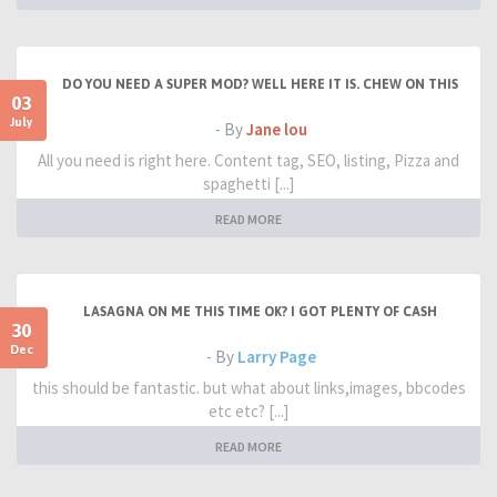
DO YOU NEED A SUPER MOD? WELL HERE IT IS. CHEW ON THIS
03
July
- By
Jane lou
All you need is right here. Content tag, SEO, listing, Pizza and
spaghetti [...]
READ MORE
LASAGNA ON ME THIS TIME OK? I GOT PLENTY OF CASH
30
Dec
- By
Larry Page
this should be fantastic. but what about links,images, bbcodes
etc etc? [...]
READ MORE