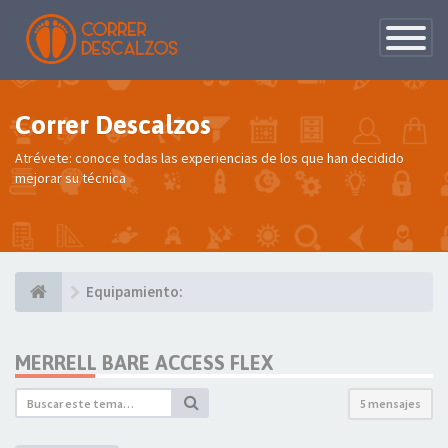
Conmutac
de
Navegaci
Correr Descalzos
Atrévete: conoce todas las experiencias de los que han decidido
mejorar su técnica
Equipamiento:
MERRELL BARE ACCESS FLEX
5 mensajes