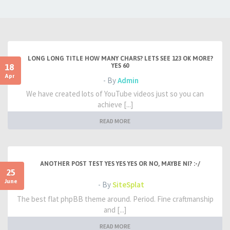
LONG LONG TITLE HOW MANY CHARS? LETS SEE 123 OK MORE?
18
YES 60
Apr
- By
Admin
We have created lots of YouTube videos just so you can
achieve [...]
READ MORE
ANOTHER POST TEST YES YES YES OR NO, MAYBE NI? :-/
25
June
- By
SiteSplat
The best flat phpBB theme around. Period. Fine craftmanship
and [...]
READ MORE