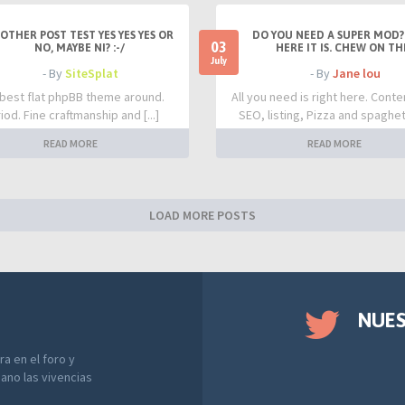
OTHER POST TEST YES YES YES OR
DO YOU NEED A SUPER MOD?
03
NO, MAYBE NI? :-/
HERE IT IS. CHEW ON TH
July
- By
SiteSplat
- By
Jane lou
best flat phpBB theme around.
All you need is right here. Conte
iod. Fine craftmanship and [...]
SEO, listing, Pizza and spaghetti
READ MORE
READ MORE
LOAD MORE POSTS
NUE
a en el foro y
ano las vivencias