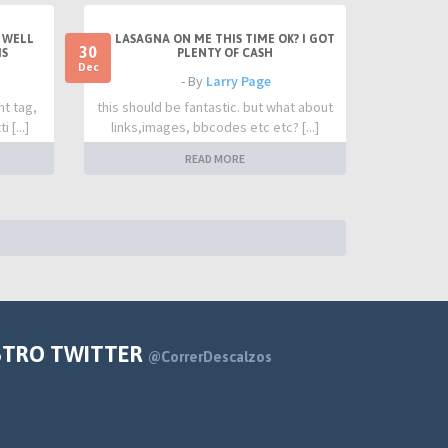
 WELL
LASAGNA ON ME THIS TIME OK? I GOT
30
IS
PLENTY OF CASH
Dec
- By
Larry Page
nt tag,
this should be fantastic. but what about
 [...]
links,images, bbcodes etc etc? [...]
READ MORE
STRO TWITTER
@CorrerDescalzos