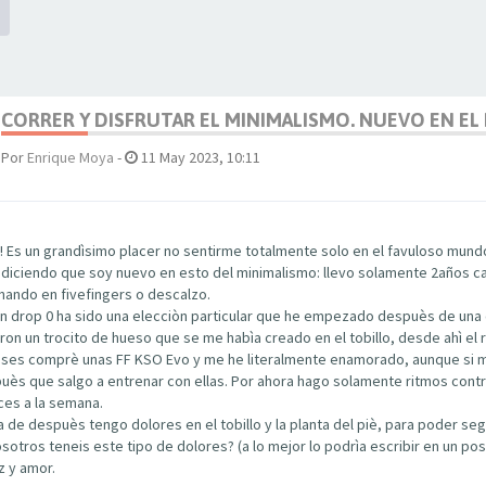
CORRER Y DISFRUTAR EL MINIMALISMO. NUEVO EN EL
Por
Enrique Moya
-
11 May 2023, 10:11
 Es un grandìsimo placer no sentirme totalmente solo en el favuloso mundo
diciendo que soy nuevo en esto del minimalismo: llevo solamente 2años cam
ando en fivefingers o descalzo.
r en drop 0 ha sido una elecciòn particular que he empezado despuès de una
ron un trocito de hueso que se me habìa creado en el tobillo, desde ahì el r
ses comprè unas FF KSO Evo y me he literalmente enamorado, aunque si me
uès que salgo a entrenar con ellas. Por ahora hago solamente ritmos contr
es a la semana.
a de despuès tengo dolores en el tobillo y la planta del piè, para poder segu
otros teneis este tipo de dolores? (a lo mejor lo podrìa escribir en un pos
z y amor.