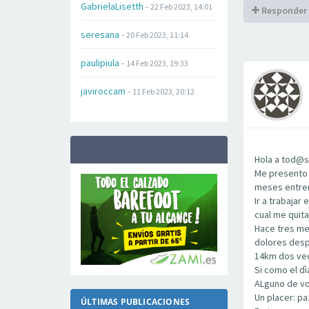
GabrielaLisetth
-
22 Feb 2023, 14:01
Responder
seresana
-
20 Feb 2023, 11:14
paulipiula
-
14 Feb 2023, 19:33
javiroccam
-
11 Feb 2023, 20:12
Hola a tod@s!
Me presento 
meses entren
Ir a trabaja
cual me quita
Hace tres me
dolores desp
14km dos vec
Si como el dì
ALguno de vos
Un placer: pa
ÚLTIMAS PUBLICACIONES