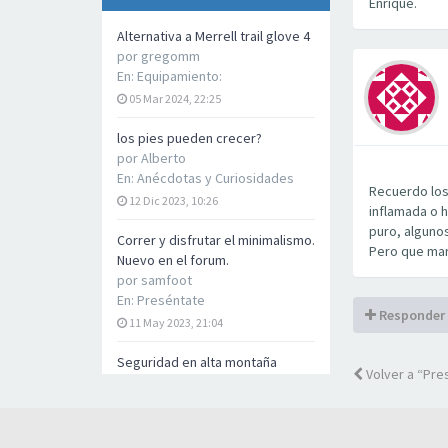
Enrique.
Alternativa a Merrell trail glove 4
por
gregomm
En:
Equipamiento:
05 Mar 2024, 22:25
los pies pueden crecer?
por
Alberto
En:
Anécdotas y Curiosidades
Recuerdo los 
12 Dic 2023, 10:26
inflamada o h
puro, alguno
Correr y disfrutar el minimalismo.
Pero que mar
Nuevo en el forum.
por
samfoot
En:
Preséntate
Responder
11 May 2023, 21:04
Seguridad en alta montaña
Volver a “Pre
por
samfoot
En:
General
11 May 2023, 20:55