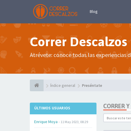
Blog
Correr Descalzos
Atrévete: conoce todas las experiencias d
Índice general
Preséntate
CORRER Y
ÚLTIMOS USUARIOS
Enrique Moya
-
11 May 2023, 08:29