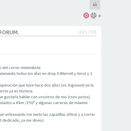
 FORUM.
#45798
 del correr minimalista.
inando todos los dìas en drop 0 (Merrell y Xero) y 3
 operaciòn que tuve hace dos años (os trigonum) en la
esto ya es historia.
 gustarìa hablar con vosotros de mis (creo justos)
olados a 4'km /3'50" y algunas carreras de màximo
ir entrenando me meto las zapatillas (Altra) y a correr.
t dedicado, ya me direis).