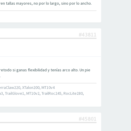
n tallas mayores, no por lo largo, sino por lo ancho.
#43811
todo si ganas flexibilidad y tenías arco alto. Un pie
.
erraClaw220, XTalon200, MT10v4
 TrailGlove1, MT10v2, TrailRoc245, RocLite280,
#45801