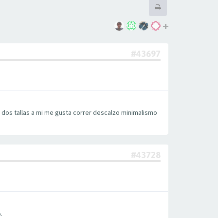
#43697
n dos tallas a mi me gusta correr descalzo minimalismo
#43728
.