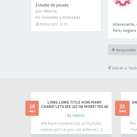
Estudio de pisada
por
Alberto
En:
Lesiones y molestias
Interesante,
09 Mar 2023, 13:01
foro, seguro
Responder
Volver a “Ané
LONG LONG TITLE HOW MANY
AN
18
25
CHARS? LETS SEE 123 OK MORE? YES 60
Apr
June
- By
Admin
We have created lots of YouTube
The 
videos just so you can achieve [...]
Per