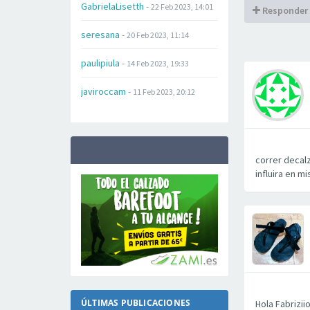
GabrielaLisetth
-
22 Feb 2023, 14:01
Responder
seresana
-
20 Feb 2023, 11:14
paulipiula
-
14 Feb 2023, 19:33
javiroccam
-
11 Feb 2023, 20:12
correr decalz
influira en mi
ÚLTIMAS PUBLICACIONES
Hola Fabrizii