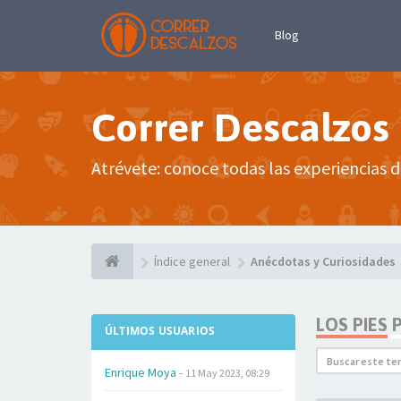
Blog
Correr Descalzos
Atrévete: conoce todas las experiencias d
Índice general
Anécdotas y Curiosidades
LOS PIES
ÚLTIMOS USUARIOS
Enrique Moya
-
11 May 2023, 08:29