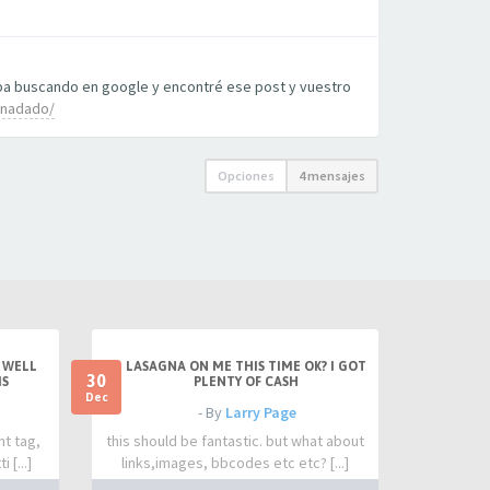
aba buscando en google y encontré ese post y vuestro
nonadado/
Opciones
4 mensajes
 WELL
LASAGNA ON ME THIS TIME OK? I GOT
30
IS
PLENTY OF CASH
Dec
- By
Larry Page
nt tag,
this should be fantastic. but what about
 [...]
links,images, bbcodes etc etc? [...]