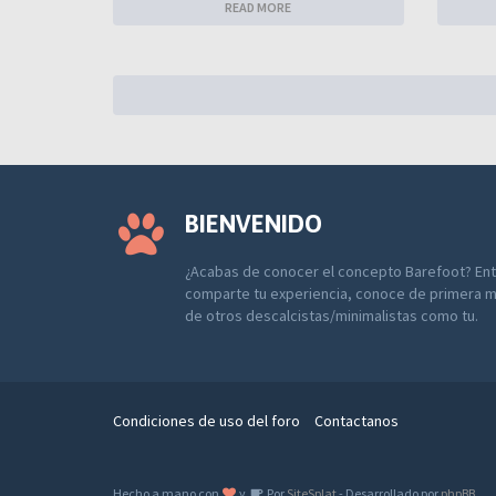
READ MORE
BIENVENIDO
¿Acabas de conocer el concepto Barefoot? Entr
comparte tu experiencia, conoce de primera m
de otros descalcistas/minimalistas como tu.
Condiciones de uso del foro
Contactanos
Hecho a mano con
y
Por
SiteSplat
- Desarrollado por
phpBB