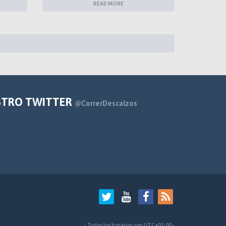
READ MORE
STRO TWITTER
@CorrerDescalzos
- Todos los horarios son
UTC+01:00
-