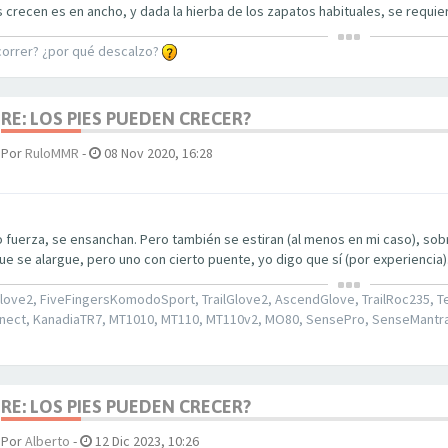
 crecen es en ancho, y dada la hierba de los zapatos habituales, se requiere
correr? ¿por qué descalzo?
RE: LOS PIES PUEDEN CRECER?
Por
RuloMMR
-
08 Nov 2020, 16:28
o fuerza, se ensanchan. Pero también se estiran (al menos en mi caso), sobre
e se alargue, pero uno con cierto puente, yo digo que sí (por experiencia)
love2, FiveFingersKomodoSport, TrailGlove2, AscendGlove, TrailRoc235, T
nect, KanadiaTR7, MT1010, MT110, MT110v2, MO80, SensePro, SenseMantra3,
RE: LOS PIES PUEDEN CRECER?
Por
Alberto
-
12 Dic 2023, 10:26