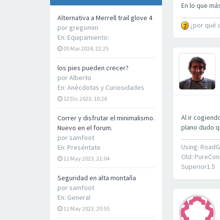
En lo que más
Alternativa a Merrell trail glove 4
¿por qué 
por
gregomm
En:
Equipamiento:
05 Mar 2024, 22:25
los pies pueden crecer?
por
Alberto
En:
Anécdotas y Curiosidades
12 Dic 2023, 10:26
Al ir cogiend
Correr y disfrutar el minimalismo.
plano dudo qu
Nuevo en el forum.
por
samfoot
Using: RoadG
En:
Preséntate
Old: PureCon
11 May 2023, 21:04
Superior1.5
Seguridad en alta montaña
por
samfoot
En:
General
11 May 2023, 20:55