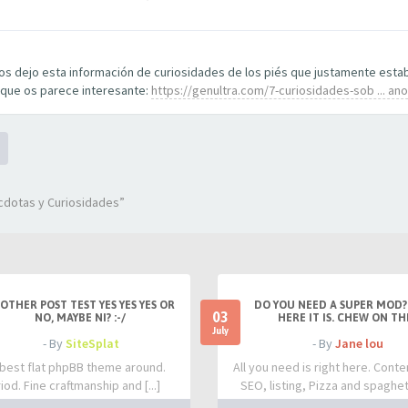
 os dejo esta información de curiosidades de los piés que justamente est
 que os parece interesante:
https://genultra.com/7-curiosidades-sob ... a
cdotas y Curiosidades”
OTHER POST TEST YES YES YES OR
DO YOU NEED A SUPER MOD?
03
NO, MAYBE NI? :-/
HERE IT IS. CHEW ON TH
July
- By
SiteSplat
- By
Jane lou
best flat phpBB theme around.
All you need is right here. Conte
iod. Fine craftmanship and [...]
SEO, listing, Pizza and spaghetti