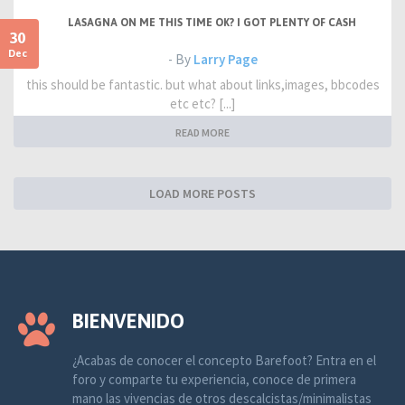
LASAGNA ON ME THIS TIME OK? I GOT PLENTY OF CASH
30
Dec
- By
Larry Page
this should be fantastic. but what about links,images, bbcodes
etc etc? [...]
READ MORE
LOAD MORE POSTS
BIENVENIDO
¿Acabas de conocer el concepto Barefoot? Entra en el
foro y comparte tu experiencia, conoce de primera
mano las vivencias de otros descalcistas/minimalistas