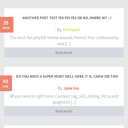
ANOTHER POST TEST YES YES YES OR NO, MAYBE NI? :-/
25
June
- By
SiteSplat
The best flat phpBB theme around. Period. Fine craftmanship
and [...]
READ MORE
DO YOU NEED A SUPER MOD? WELL HERE IT IS. CHEW ON THIS
03
July
- By
Jane lou
All you need is right here. Content tag, SEO, listing, Pizza and
spaghetti [...]
READ MORE