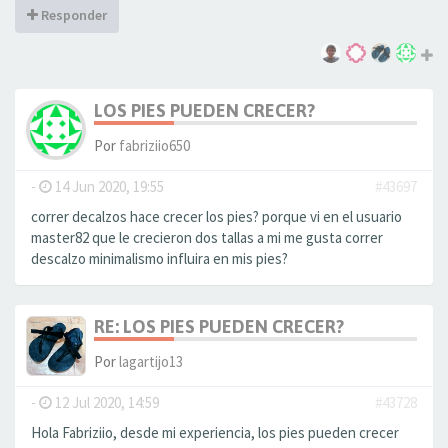
Responder
LOS PIES PUEDEN CRECER?
Por
fabriziio650
-
14 Jun 2020, 19:55
#43697
correr decalzos hace crecer los pies? porque vi en el usuario
master82 que le crecieron dos tallas a mi me gusta correr
descalzo minimalismo influira en mis pies?
RE: LOS PIES PUEDEN CRECER?
Por
lagartijo13
-
12 Jul 2020, 14:59
#43728
Hola Fabriziio, desde mi experiencia, los pies pueden crecer