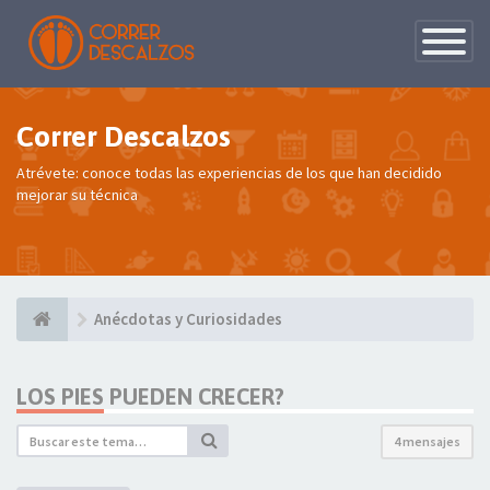
Conmutac
de
Navegaci
Correr Descalzos
Atrévete: conoce todas las experiencias de los que han decidido
mejorar su técnica
Anécdotas y Curiosidades
LOS PIES PUEDEN CRECER?
4 mensajes