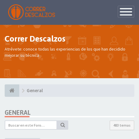
Conmutac
de
Navegaci
Correr Descalzos
Atrévete: conoce todas las experiencias de los que han decidido
mejorar su técnica
General
GENERAL
483 temas