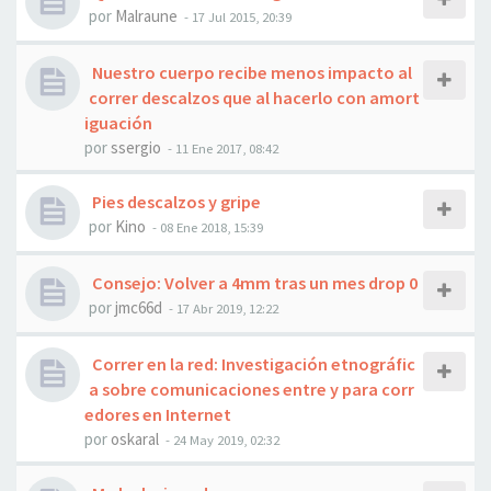
por
Malraune
- 17 Jul 2015, 20:39
Nuestro cuerpo recibe menos impacto al
correr descalzos que al hacerlo con amort
iguación
por
ssergio
- 11 Ene 2017, 08:42
Pies descalzos y gripe
por
Kino
- 08 Ene 2018, 15:39
Consejo: Volver a 4mm tras un mes drop 0
por
jmc66d
- 17 Abr 2019, 12:22
Correr en la red: Investigación etnográfic
a sobre comunicaciones entre y para corr
edores en Internet
por
oskaral
- 24 May 2019, 02:32