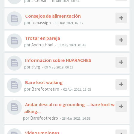
por
J Cervan
- 16 Abr 2021, 00:34
Consejos de alimentación
por
tomasvigo
- 10 Jun 2021, 07:32
Trotar en pareja
por
AndrusHool
- 13 May 2021, 01:48
Informacion sobre HUARACHES
por
alvrg
- 09 May 2019, 00:13
Barefoot walking
por
Barefootretiro
- 02 Abr 2021, 13:05
Andar descalzo o grounding ....barefoot w
alking...
por
Barefootretiro
- 28 Mar 2021, 14:53
Vídeos molones