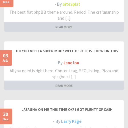
June
- By
SiteSplat
The best flat phpBB theme around. Period. Fine craftmanship
and [...]
READ MORE
DO YOU NEED A SUPER MOD? WELL HERE IT IS. CHEW ON THIS
03
July
- By
Jane lou
All you need is right here. Content tag, SEO, listing, Pizza and
spaghetti [...]
READ MORE
LASAGNA ON ME THIS TIME OK? I GOT PLENTY OF CASH
30
Dec
- By
Larry Page