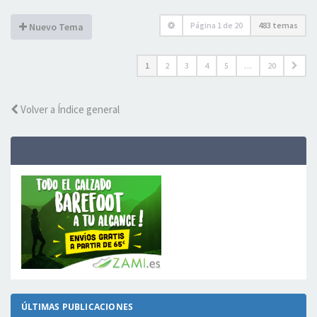
Página
1
de
20
483 temas
Nuevo Tema
1
2
3
4
5
…
20
Volver a Índice general
ÚLTIMAS PUBLICACIONES