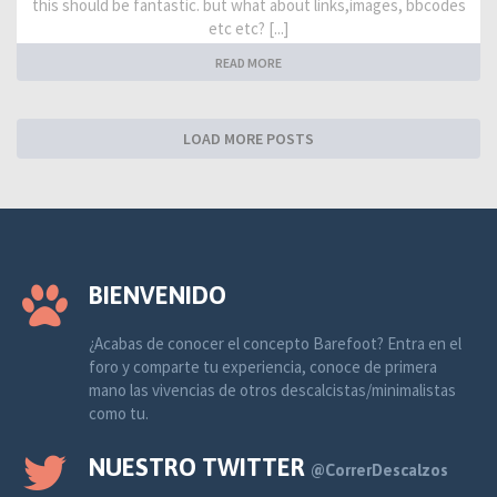
this should be fantastic. but what about links,images, bbcodes
etc etc? [...]
READ MORE
LOAD MORE POSTS
BIENVENIDO
¿Acabas de conocer el concepto Barefoot? Entra en el
foro y comparte tu experiencia, conoce de primera
mano las vivencias de otros descalcistas/minimalistas
como tu.
NUESTRO TWITTER
@CorrerDescalzos