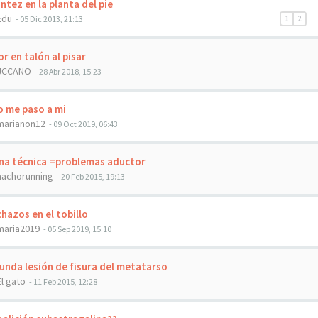
ntez en la planta del pie
Edu
- 05 Dic 2013, 21:13
1
2
r en talón al pisar
JCCANO
- 28 Abr 2018, 15:23
 me paso a mi
marianon12
- 09 Oct 2019, 06:43
na técnica =problemas aductor
nachorunning
- 20 Feb 2015, 19:13
hazos en el tobillo
maria2019
- 05 Sep 2019, 15:10
nda lesión de fisura del metatarso
El gato
- 11 Feb 2015, 12:28