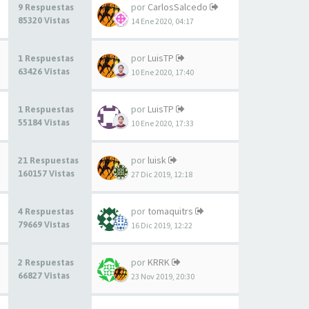
por
CarlosSalcedo
9 Respuestas
85320 Vistas
14 Ene 2020, 04:17
por
LuisTP
1 Respuestas
63426 Vistas
10 Ene 2020, 17:40
por
LuisTP
1 Respuestas
55184 Vistas
10 Ene 2020, 17:33
por
luisk
21 Respuestas
160157 Vistas
27 Dic 2019, 12:18
por
tomaquitrs
4 Respuestas
79669 Vistas
16 Dic 2019, 12:22
por
KRRK
2 Respuestas
66827 Vistas
23 Nov 2019, 20:30