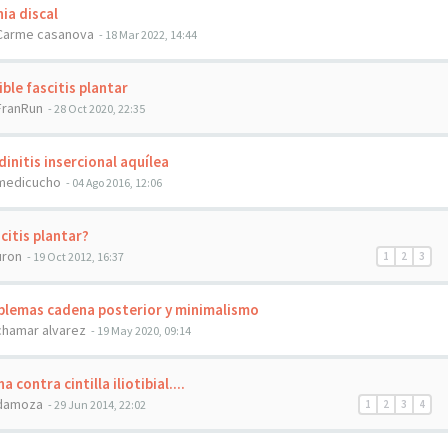
ia discal
Carme casanova
- 18 Mar 2022, 14:44
ble fascitis plantar
FranRun
- 28 Oct 2020, 22:35
initis insercional aquílea
medicucho
- 04 Ago 2016, 12:06
citis plantar?
uron
- 19 Oct 2012, 16:37
1
2
3
lemas cadena posterior y minimalismo
chamar alvarez
- 19 May 2020, 09:14
a contra cintilla iliotibial....
damoza
- 29 Jun 2014, 22:02
1
2
3
4