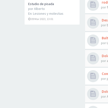
rodi
Estudio de pisada
por
por
Alberto
En:
Lesiones y molestias
09 Mar 2023, 13:01
Desg
por
Bult
por
Dol
por
Cons
por
Dolo
por