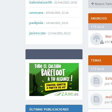
GabrielaLisetth
-
22 Feb 2023, 14:01
Nuevo Tem
seresana
-
20 Feb 2023, 11:14
ANUNCIOS
paulipiula
-
14 Feb 2023, 19:33
TÍTULO
javiroccam
-
11 Feb 2023, 20:12
Norm
por
TEMAS
TÍTULO
Estu
por
mole
por
ÚLTIMAS PUBLICACIONES