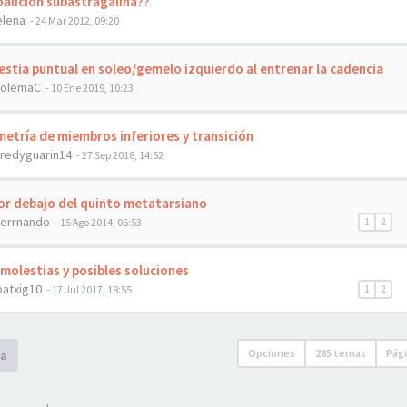
alición subastragalina??
elena
- 24 Mar 2012, 09:20
stia puntual en soleo/gemelo izquierdo al entrenar la cadencia
tolemaC
- 10 Ene 2019, 10:23
etría de miembros inferiores y transición
fredyguarin14
- 27 Sep 2018, 14:52
r debajo del quinto metatarsiano
ferrnando
- 15 Ago 2014, 06:53
1
2
molestias y posibles soluciones
patxig10
- 17 Jul 2017, 18:55
1
2
Opciones
285 temas
Pág
a