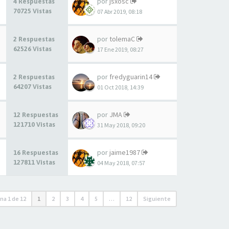
por
jsxosc
4 Respuestas
70725 Vistas
07 Abr 2019, 08:18
por
tolemaC
2 Respuestas
62526 Vistas
17 Ene 2019, 08:27
por
fredyguarin14
2 Respuestas
64207 Vistas
01 Oct 2018, 14:39
por
JMA
12 Respuestas
121710 Vistas
31 May 2018, 09:20
por
jaime1987
16 Respuestas
127811 Vistas
04 May 2018, 07:57
ina
1
de
12
1
2
3
4
5
…
12
Siguiente