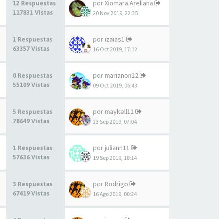
por
Xiomara Arellana
12 Respuestas
117831 Vistas
20 Nov 2019, 22:35
por
izaias1
1 Respuestas
63357 Vistas
16 Oct 2019, 17:12
por
marianon12
0 Respuestas
55109 Vistas
09 Oct 2019, 06:43
por
maykell11
5 Respuestas
78649 Vistas
23 Sep 2019, 07:04
por
juliann11
1 Respuestas
57636 Vistas
19 Sep 2019, 18:14
por
Rodrigo
3 Respuestas
67419 Vistas
16 Ago 2019, 00:24