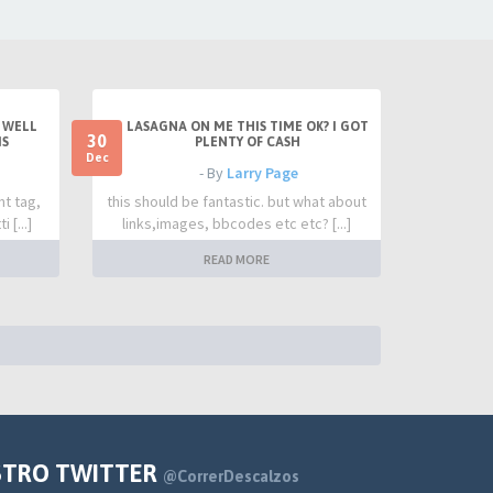
 WELL
LASAGNA ON ME THIS TIME OK? I GOT
30
IS
PLENTY OF CASH
Dec
- By
Larry Page
nt tag,
this should be fantastic. but what about
 [...]
links,images, bbcodes etc etc? [...]
READ MORE
STRO TWITTER
@CorrerDescalzos