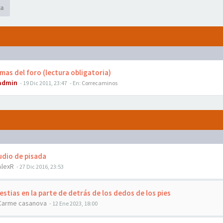
a
as del foro (lectura obligatoria)
admin
- 19 Dic 2011, 23:47
- En:
Correcaminos
dio de pisada
AlexR
- 27 Dic 2016, 23:53
stias en la parte de detrás de los dedos de los pies
Carme casanova
- 12 Ene 2023, 18:00