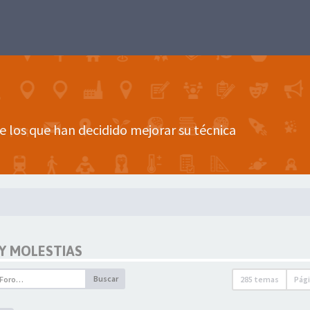
e los que han decidido mejorar su técnica
 Y MOLESTIAS
Buscar
285 temas
Pág