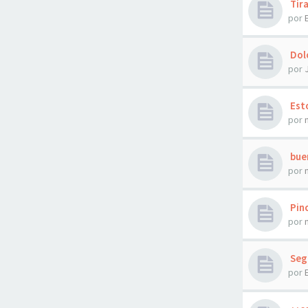
Tira
por
Dolo
por
Esto
por
bue
por
Pinc
por
Segu
por