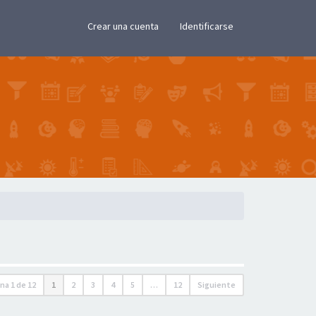
×
Crear una cuenta
Identificarse
ina
1
de
12
1
2
3
4
5
…
12
Siguiente