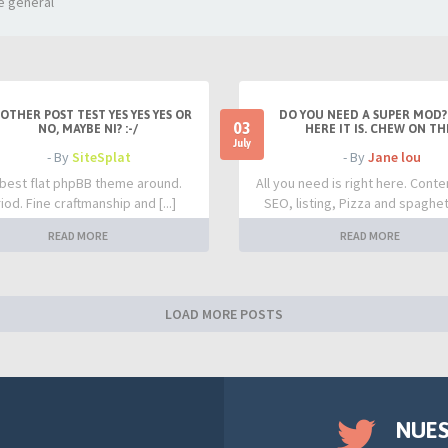
e general
OTHER POST TEST YES YES YES OR
DO YOU NEED A SUPER MOD?
03
NO, MAYBE NI? :-/
HERE IT IS. CHEW ON TH
July
- By
SiteSplat
- By
Jane lou
best flat phpBB theme around.
All you need is right here. Conte
iod. Fine craftmanship and [...]
SEO, listing, Pizza and spaghetti
READ MORE
READ MORE
LOAD MORE POSTS
NUE