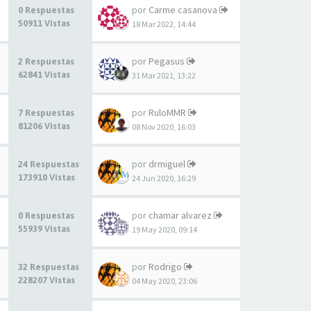
por
Carme casanova
0 Respuestas
50911 Vistas
18 Mar 2022, 14:44
por
Pegasus
2 Respuestas
62841 Vistas
31 Mar 2021, 13:22
por
RuloMMR
7 Respuestas
81206 Vistas
08 Nov 2020, 16:03
por
drmiguel
24 Respuestas
173910 Vistas
24 Jun 2020, 16:29
por
chamar alvarez
0 Respuestas
55939 Vistas
19 May 2020, 09:14
por
Rodrigo
32 Respuestas
228207 Vistas
04 May 2020, 23:06