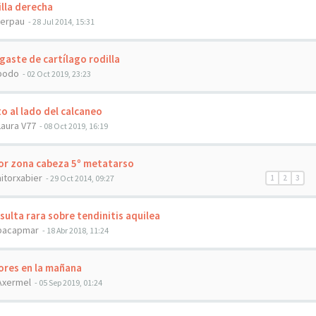
lla derecha
ferpau
- 28 Jul 2014, 15:31
aste de cartílago rodilla
bodo
- 02 Oct 2019, 23:23
o al lado del calcaneo
Laura V77
- 08 Oct 2019, 16:19
or zona cabeza 5º metatarso
aitorxabier
- 29 Oct 2014, 09:27
1
2
3
ulta rara sobre tendinitis aquilea
pacapmar
- 18 Abr 2018, 11:24
res en la mañana
Axermel
- 05 Sep 2019, 01:24