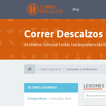
Blog
Correr Descalzos
Atrévete: conoce todas las experiencias d
Índice general
Lesiones y molestias
LESIONES
ÚLTIMOS USUARIOS
Enrique Moya
-
11 May 2023, 08:29