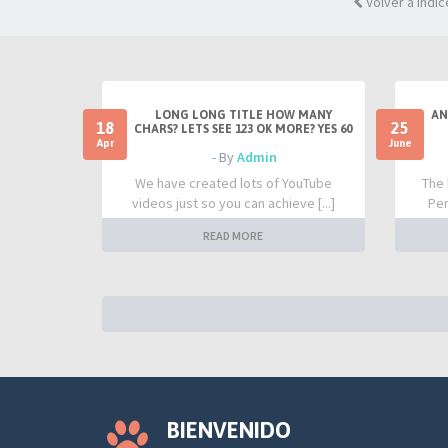
Volver a Índic
LONG LONG TITLE HOW MANY
AN
18
25
CHARS? LETS SEE 123 OK MORE? YES 60
Apr
June
- By
Admin
We have created lots of YouTube
The 
videos just so you can achieve [...]
Per
READ MORE
BIENVENIDO