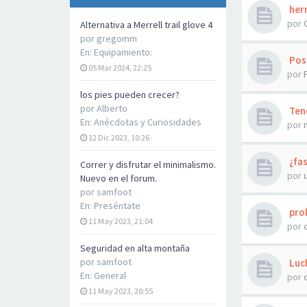
hern
por
Alternativa a Merrell trail glove 4
por
gregomm
En:
Equipamiento:
Posi
05 Mar 2024, 22:25
por
los pies pueden crecer?
por
Alberto
Tend
En:
Anécdotas y Curiosidades
por
12 Dic 2023, 10:26
¿fas
Correr y disfrutar el minimalismo.
por
Nuevo en el forum.
por
samfoot
En:
Preséntate
prob
11 May 2023, 21:04
por
Seguridad en alta montaña
por
samfoot
Luch
En:
General
por
11 May 2023, 20:55