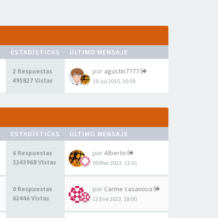
ESTADÍSTICAS
ÚLTIMO MENSAJE
por
agustin7777
2 Respuestas
495827 Vistas
19 Jul 2015, 10:09
ESTADÍSTICAS
ÚLTIMO MENSAJE
por
Alberto
6 Respuestas
3243968 Vistas
09 Mar 2023, 13:01
por
Carme casanova
0 Respuestas
62446 Vistas
12 Ene 2023, 18:00