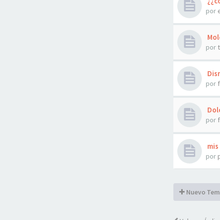
¿¿co
por
Mole
por
Dism
por
Dolo
por
mis 
por
Nuevo Tem