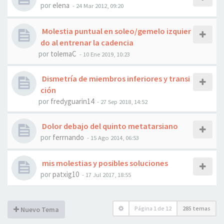
por
elena
- 24 Mar 2012, 09:20
Molestia puntual en soleo/gemelo izquier
do al entrenar la cadencia
por
tolemaC
- 10 Ene 2019, 10:23
Dismetría de miembros inferiores y transi
ción
por
fredyguarin14
- 27 Sep 2018, 14:52
Dolor debajo del quinto metatarsiano
por
ferrnando
- 15 Ago 2014, 06:53
mis molestias y posibles soluciones
por
patxig10
- 17 Jul 2017, 18:55
Página
1
de
12
285 temas
Nuevo Tema