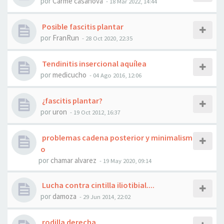
por
Carme casanova
- 18 Mar 2022, 14:44
Posible fascitis plantar
por
FranRun
- 28 Oct 2020, 22:35
Tendinitis insercional aquílea
por
medicucho
- 04 Ago 2016, 12:06
¿fascitis plantar?
por
uron
- 19 Oct 2012, 16:37
problemas cadena posterior y minimalism
o
por
chamar alvarez
- 19 May 2020, 09:14
Lucha contra cintilla iliotibial....
por
damoza
- 29 Jun 2014, 22:02
rodilla derecha