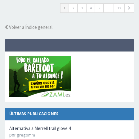
1
2
3
4
5
…
12
Volver a Índice general
ÚLTIMAS PUBLICACIONES
Alternativa a Merrell trail glove 4
por
gregomm