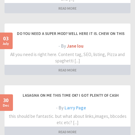
READ MORE
DO YOU NEED A SUPER MOD? WELL HERE IT IS. CHEW ON THIS
03
July
- By
Jane lou
All you need is right here. Content tag, SEO, listing, Pizza and
spaghetti [...]
READ MORE
LASAGNA ON ME THIS TIME OK? I GOT PLENTY OF CASH
30
Dec
- By
Larry Page
this should be fantastic. but what about links,images, bbcodes
etc etc? [...]
READ MORE