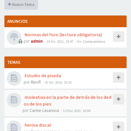
Nuevo Tema
ANUNCIOS
Normas del foro (lectura obligatoria)
por
admin
- 19 Dic 2011, 23:47
- En:
Correcaminos
TEMAS
Estudio de pisada
por
AlexR
- 27 Dic 2016, 23:53
molestias en la parte de detrás de los ded
os de los pies
por
Carme casanova
- 12 Ene 2023, 18:00
hernia discal