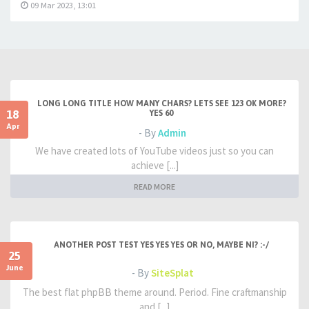
09 Mar 2023, 13:01
LONG LONG TITLE HOW MANY CHARS? LETS SEE 123 OK MORE?
18
YES 60
Apr
- By
Admin
We have created lots of YouTube videos just so you can
achieve [...]
READ MORE
ANOTHER POST TEST YES YES YES OR NO, MAYBE NI? :-/
25
June
- By
SiteSplat
The best flat phpBB theme around. Period. Fine craftmanship
and [...]