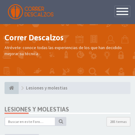
Conmutac
de
Navegaci
Correr Descalzos
Atrévete: conoce todas las experiencias de los que han decidido
mejorar su técnica
Lesiones y molestias
LESIONES Y MOLESTIAS
285 temas