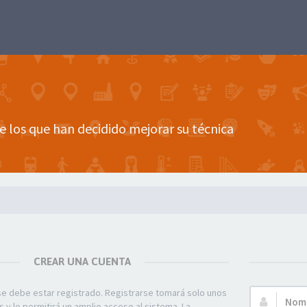
e los que han decidido mejorar su técnica
CREAR UNA CUENTA
se debe estar registrado. Registrarse tomará solo unos
Nombre
y le permitirá un amplio acceso al sistema. La