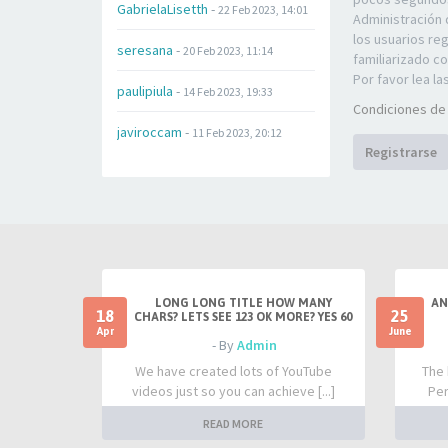
GabrielaLisetth
-
22 Feb 2023, 14:01
Administración 
los usuarios re
seresana
-
20 Feb 2023, 11:14
familiarizado c
Por favor lea la
paulipiula
-
14 Feb 2023, 19:33
Condiciones de
javiroccam
-
11 Feb 2023, 20:12
Registrarse
LONG LONG TITLE HOW MANY
AN
18
25
CHARS? LETS SEE 123 OK MORE? YES 60
Apr
June
- By
Admin
We have created lots of YouTube
The 
videos just so you can achieve [...]
Per
READ MORE
ÚLTIMAS PUBLICACIONES