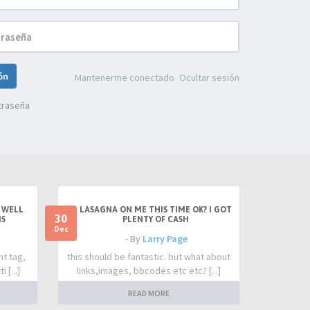
ión
Mantenerme conectado
Ocultar sesión
traseña
 WELL
LASAGNA ON ME THIS TIME OK? I GOT
30
IS
PLENTY OF CASH
Dec
- By
Larry Page
nt tag,
this should be fantastic. but what about
 [...]
links,images, bbcodes etc etc? [...]
READ MORE