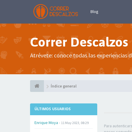
Blog
Correr Descalzos
Atrévete: conoce todas las experiencias d
Índice general
ÚLTIMOS USUARIOS
Enrique Moya
-
11 May 2023, 08:29
Para autenticar
pocos segundos 