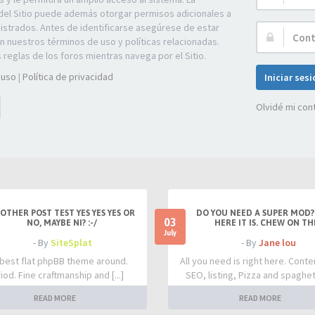
de
del Sitio puede además otorgar permisos adicionales a
Usuario:
gistrados. Antes de identificarse asegúrese de estar
Contraseña:
on nuestros términos de uso y políticas relacionadas.
s reglas de los foros mientras navega por el Sitio.
 uso
|
Política de privacidad
Iniciar ses
Olvidé mi con
OTHER POST TEST YES YES YES OR
DO YOU NEED A SUPER MOD?
03
NO, MAYBE NI? :-/
HERE IT IS. CHEW ON TH
July
- By
SiteSplat
- By
Jane lou
best flat phpBB theme around.
All you need is right here. Conte
iod. Fine craftmanship and [...]
SEO, listing, Pizza and spaghetti
READ MORE
READ MORE