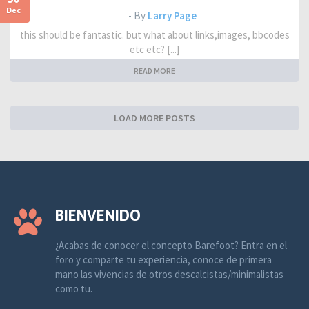
Dec
- By
Larry Page
this should be fantastic. but what about links,images, bbcodes
etc etc? [...]
READ MORE
LOAD MORE POSTS
BIENVENIDO
¿Acabas de conocer el concepto Barefoot? Entra en el
foro y comparte tu experiencia, conoce de primera
mano las vivencias de otros descalcistas/minimalistas
como tu.